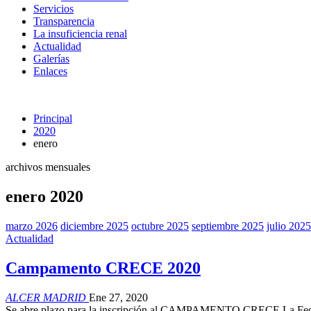
Servicios
Transparencia
La insuficiencia renal
Actualidad
Galerías
Enlaces
Principal
2020
enero
archivos mensuales
enero 2020
marzo 2026
diciembre 2025
octubre 2025
septiembre 2025
julio 2025
Actualidad
Campamento CRECE 2020
ALCER MADRID
Ene 27, 2020
Se abre plazo para la inscripción al CAMPAMENTO CRECE La Fede