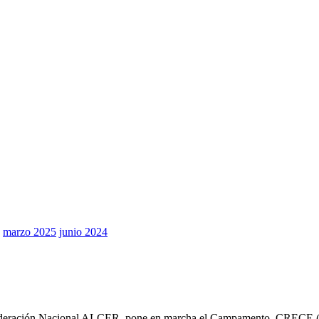
marzo 2025
junio 2024
ración Nacional ALCER, pone en marcha el Campamento CRECE (camp