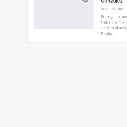
González
ALCER MADRID
Entrega de med
trabajo e impl
Asisten al acto
Pablo…