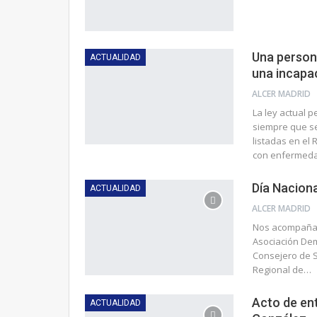
Una person
ACTUALIDAD
una incapa
ALCER MADRID
La ley actual p
siempre que s
listadas en el
con enfermed
Día Nacion
ACTUALIDAD
ALCER MADRID
Nos acompañan 
Asociación Dem
Consejero de S
Regional de…
Acto de ent
ACTUALIDAD