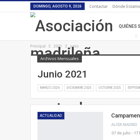
Contactar
Dónde Estam
DOMINGO, AGOSTO 9, 2026
QUIÉNES
Principal
2021
junio
ENLACES
Archivos Mensuales
Junio 2021
MARZO 2026
DICIEMBRE 2025
OCTUBRE 2025
SEPTIE
Campamento
ACTUALIDAD
ALCER MADRID
07 de julio - 17